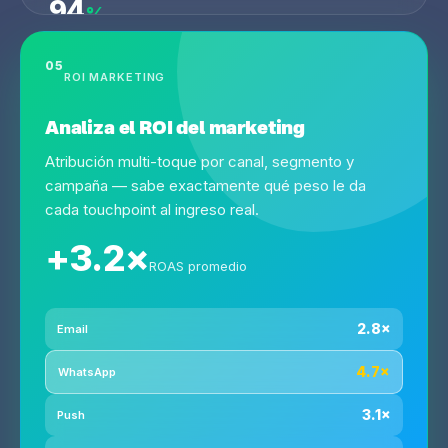
94
%
PRECISIÓN
05
ROI MARKETING
Analiza el ROI del marketing
Atribución multi-toque por canal, segmento y
campaña — sabe exactamente qué peso le da
cada touchpoint al ingreso real.
+3.2×
ROAS promedio
2.8×
Email
4.7×
WhatsApp
3.1×
Push