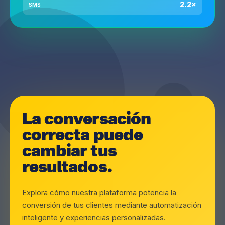
2.2×
SMS
La conversación
correcta puede
cambiar tus
resultados.
Explora cómo nuestra plataforma potencia la
conversión de tus clientes mediante automatización
inteligente y experiencias personalizadas.