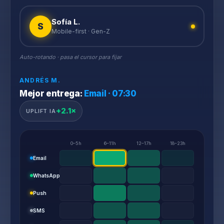
Sofía L.
S
Mobile-first · Gen-Z
Auto-rotando · pasa el cursor para fijar
ANDRÉS M.
Mejor entrega:
Email · 07:30
+2.1×
UPLIFT IA
0–5h
6–11h
12–17h
18–23h
Email
WhatsApp
Push
SMS