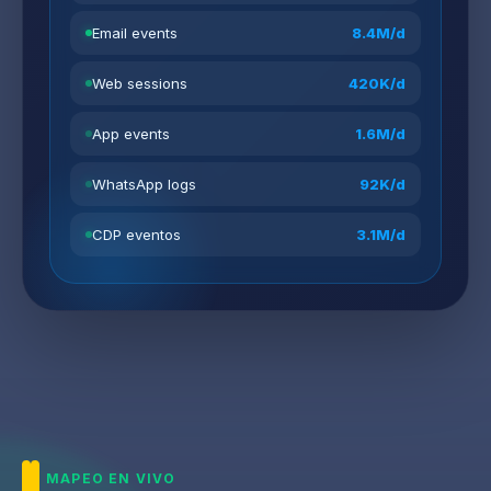
Email events
8.4M/d
Web sessions
420K/d
App events
1.6M/d
WhatsApp logs
92K/d
CDP eventos
3.1M/d
MAPEO EN VIVO