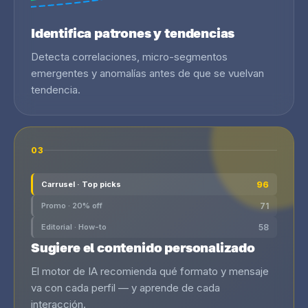
Identifica patrones y tendencias
Detecta correlaciones, micro-segmentos
emergentes y anomalías antes de que se vuelvan
tendencia.
03
96
Carrusel · Top picks
Promo · 20% off
71
Editorial · How-to
58
Sugiere el contenido personalizado
El motor de IA recomienda qué formato y mensaje
va con cada perfil — y aprende de cada
interacción.